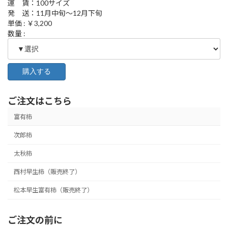
運 賃：100サイズ
発 送：11月中旬～12月下旬
単価 : ￥3,200
数量 :
ご注文はこちら
富有柿
次郎柿
太秋柿
西村早生柿（販売終了）
松本早生富有柿（販売終了）
ご注文の前に