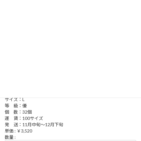
富有柿 L【優】１６個入
サイズ：L
等 級：優
個 数：16個
運 賃：80サイズ
発 送：11月中旬～12月下旬
単価 : ￥1,760
数量 :
富有柿 L【優】３２個入
サイズ：L
等 級：優
個 数：32個
運 賃：100サイズ
発 送：11月中旬～12月下旬
単価 : ￥3,520
数量 :