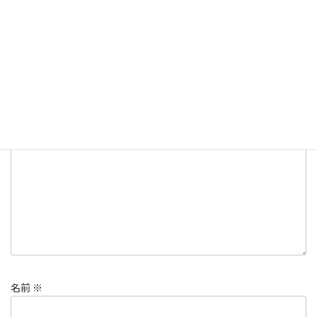
お知らせ
カテゴリー
コメントを残す
メールアドレスが公開されることはありません。
※
が付いている
欄は必須項目です
コメント
※
名前
※